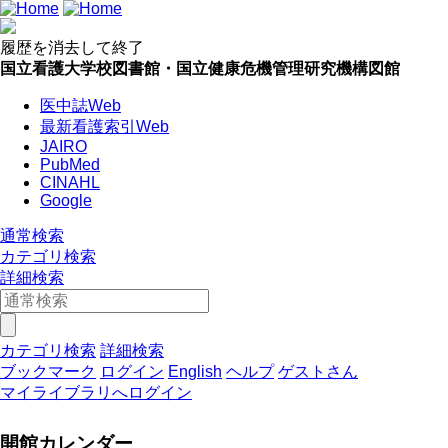
履歴を消去して終了
国立看護大学校図書館・国立健康危機管理研究機構図館
医中誌Web
最新看護索引Web
JAIRO
PubMed
CINAHL
Google
通常検索
カテゴリ検索
詳細検索
カテゴリ検索
詳細検索
ブックマーク
ログイン
English
ヘルプ
ゲストさん
マイライブラリへログイン
開館カレンダー