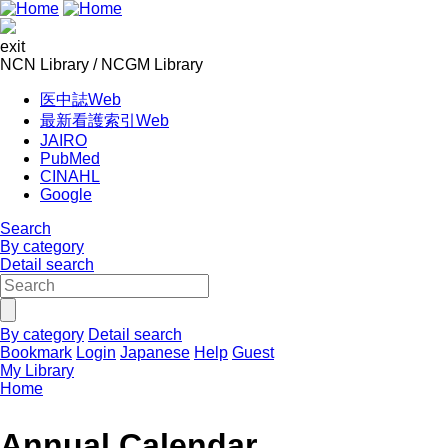
exit
NCN Library / NCGM Library
医中誌Web
最新看護索引Web
JAIRO
PubMed
CINAHL
Google
Search
By category
Detail search
By category
Detail search
Bookmark
Login
Japanese
Help
Guest
My Library
Home
Annual Calendar