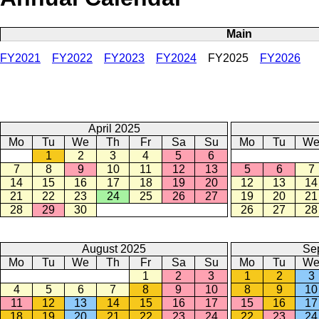
Main
FY2021
FY2022
FY2023
FY2024
FY2025
FY2026
April 2025
Mo
Tu
We
Th
Fr
Sa
Su
Mo
Tu
W
1
2
3
4
5
6
7
8
9
10
11
12
13
5
6
7
14
15
16
17
18
19
20
12
13
14
21
22
23
24
25
26
27
19
20
21
28
29
30
26
27
28
August 2025
Se
Mo
Tu
We
Th
Fr
Sa
Su
Mo
Tu
W
1
2
3
1
2
3
4
5
6
7
8
9
10
8
9
10
11
12
13
14
15
16
17
15
16
17
18
19
20
21
22
23
24
22
23
24